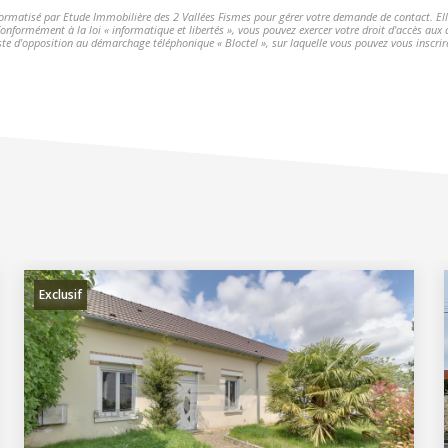
nformatisé par Etude Immobilière des 2 Vallées Fismes pour gérer votre demande de contact. Elle
 Conformément à la loi « informatique et libertés », vous pouvez exercer votre droit d'accès aux
 d'opposition au démarchage téléphonique « Bloctel », sur laquelle vous pouvez vous inscrire
Exclusif