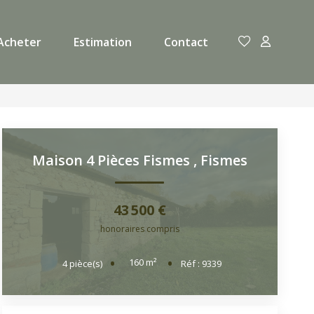
Acheter
Estimation
Contact
Maison 4 Pièces Fismes
,
Fismes
43 500 €
honoraires compris
160
m²
4
pièce(s)
Réf :
9339