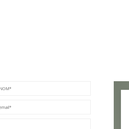
NOM*
email*