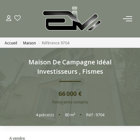
ACCUEIL
Accueil
Maison
Référence 9704
AGENCES
Maison De Campagne Idéal
Nous Rejoindre
Investisseurs
,
Fismes
Nos Actualités
66 000 €
ACHETER
honoraires compris
4
pièce(s)
•
80
m²
•
Réf : 9704
ESTIMATION
CONTACT
A vendre