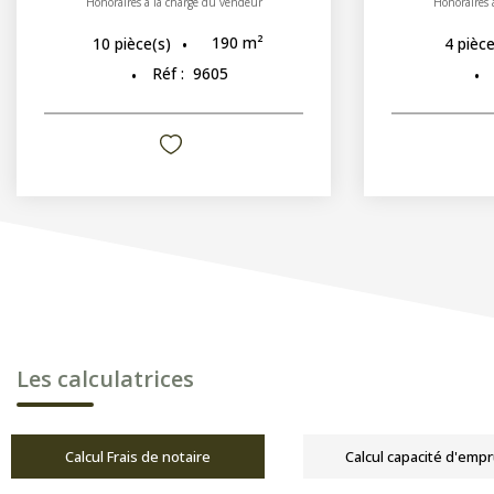
Honoraires à la charge du vendeur
Honoraires 
190
m²
10
pièce(s)
4
pièce
Réf :
9605
Les calculatrices
Calcul Frais de notaire
Calcul capacité d'emp