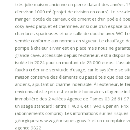
très jolie maison ancienne en pierre datant des années 19
d'environ 1000 m² (projet de division en cours). Le rez-
manger, dotée de carreaux de ciment et d'un poêle à bois
cosy avec parquet et cheminée, ainsi que d'un espace buand
chambres spacieuses et une salle de douche avec WC. Les 
semble conforme aux normes en vigueur. Le chauffage de 
pompe à chaleur air/air est en place mais nous ne garant
grande cave, accessible depuis l'extérieur, est à disposit
isolée fin 2024 pour un montant de 25 000 euros. L'assain
faudra créer une servitude d'usage, car le système se sit
maison conserve des éléments du passé tels que des car
anciens, ajoutant un charme indéniable. À l'extérieur, le te
environnante.Le prix est exprimé honoraires d'agence in
immobilière des 2 vallées Agence de Fismes 03 26 61 97
un usage standard : entre 1 400 € et 1 940 € par an. Pr
(abonnements compris). Les informations sur les risques 
géorgiques: w.w.w.géorisques.gouv.fr et un exemplaire vou
agence 9822