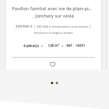
Pavillon familial avec vie de plain-pied, sous-sol complet...
,
Jonchery sur vesle
299 900 €
|
|
285 000 €
Honoraires non inclus
Honoraires à la charge du vendeur
128
m²
Réf :
10051
6
pièce(s)