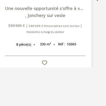
Une nouvelle opportunité s'offre à vous !
,
Jonchery sur vesle
599 900 €
|
|
580 000 €
Honoraires non inclus
Honoraires à la charge du vendeur
330
m²
Réf :
10065
8
pièce(s)