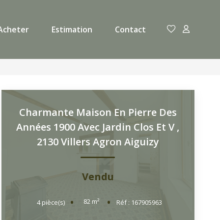
Acheter
Estimation
Contact
Charmante Maison En Pierre Des
Années 1900 Avec Jardin Clos Et V
,
2130 Villers Agron Aiguizy
Vendu
82
m²
4
pièce(s)
Réf :
167905963