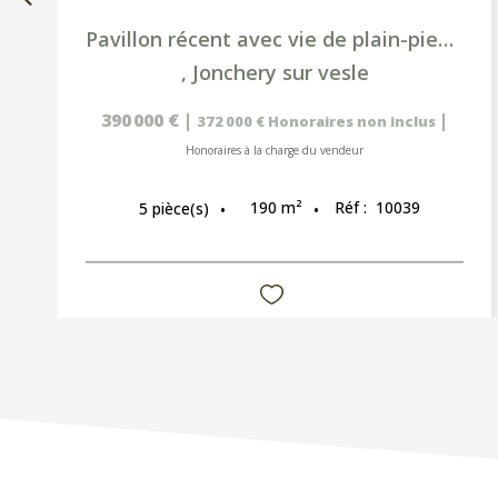
Pavillon récent avec vie de plain-pied, sous-sol complet et...
,
Jonchery sur vesle
390 000 €
|
|
372 000 €
Honoraires non inclus
Honoraires à la charge du vendeur
190
m²
Réf :
10039
5
pièce(s)