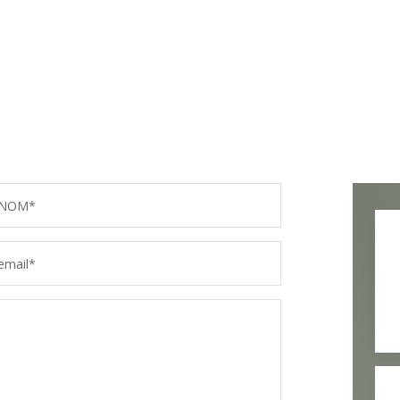
NOM*
email*