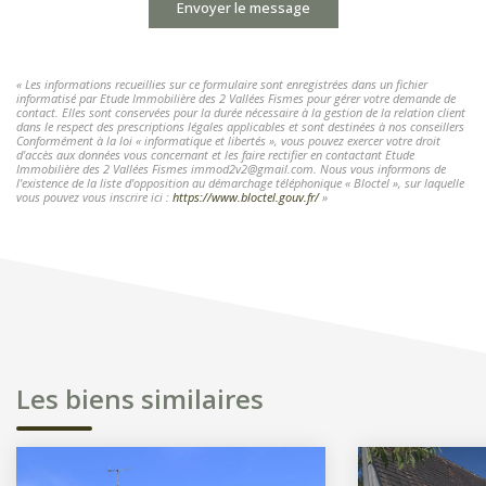
Envoyer le message
« Les informations recueillies sur ce formulaire sont enregistrées dans un fichier
informatisé par Etude Immobilière des 2 Vallées Fismes pour gérer votre demande de
contact. Elles sont conservées pour la durée nécessaire à la gestion de la relation client
dans le respect des prescriptions légales applicables et sont destinées à nos conseillers
Conformément à la loi « informatique et libertés », vous pouvez exercer votre droit
d'accès aux données vous concernant et les faire rectifier en contactant Etude
Immobilière des 2 Vallées Fismes immod2v2@gmail.com. Nous vous informons de
l'existence de la liste d'opposition au démarchage téléphonique « Bloctel », sur laquelle
vous pouvez vous inscrire ici :
https://www.bloctel.gouv.fr/
»
Les biens similaires