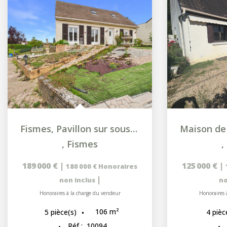
Fismes, Pavillon sur sous-sol complet avec vie de...
,
Fismes
,
189 000 €
|
125 000 €
|
180 000 €
Honoraires
|
non inclus
no
Honoraires à la charge du vendeur
Honoraires 
106
m²
5
pièce(s)
4
pièc
Réf :
10094