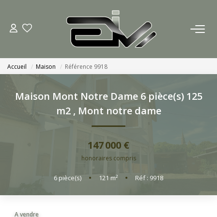
ACCUEIL
Accueil
Maison
Référence 9918
AGENCES
Maison Mont Notre Dame 6 pièce(s) 125
Nous Rejoindre
m2
,
Mont notre dame
Nos Actualités
147 000 €
ACHETER
honoraires compris
6
pièce(s)
•
121
m²
•
Réf : 9918
ESTIMATION
CONTACT
A vendre