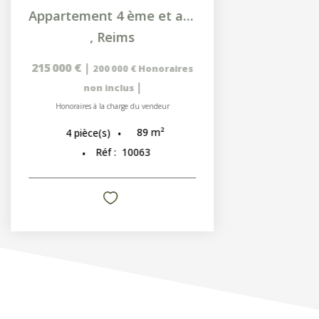
Appartement 4 ème et avant dernier étage - 89 m² - 2/3...
,
Reims
215 000 €
|
200 000 €
Honoraires
|
non inclus
Honoraires à la charge du vendeur
89
m²
4
pièce(s)
Réf :
10063