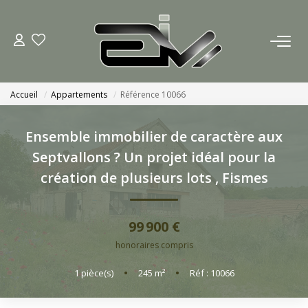
ACCUEIL
Accueil
Appartements
Référence 10066
AGENCES
Ensemble immobilier de caractère aux
Nous Rejoindre
Septvallons ? Un projet idéal pour la
Nos Actualités
création de plusieurs lots
,
Fismes
ACHETER
99 900 €
honoraires compris
ESTIMATION
1
pièce(s)
•
245
m²
•
Réf : 10066
CONTACT