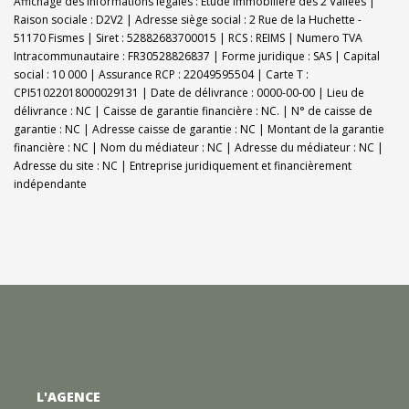
Affichage des informations légales : Etude Immobilière des 2 Vallées |
Raison sociale : D2V2 | Adresse siège social : 2 Rue de la Huchette -
51170 Fismes | Siret : 52882683700015 | RCS : REIMS | Numero TVA
Intracommunautaire : FR30528826837 | Forme juridique : SAS | Capital
social : 10 000 | Assurance RCP : 22049595504 |
Carte T :
CPI51022018000029131 | Date de délivrance : 0000-00-00 | Lieu de
délivrance : NC | Caisse de garantie financière : NC. | N° de caisse de
garantie : NC | Adresse caisse de garantie : NC | Montant de la garantie
financière : NC | Nom du médiateur : NC | Adresse du médiateur : NC |
Adresse du site : NC |
Entreprise juridiquement et financièrement
indépendante
L'AGENCE