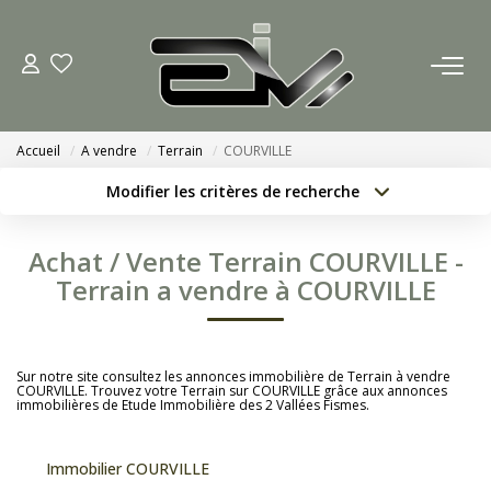
ACCUEIL
Accueil
A vendre
Terrain
COURVILLE
AGENCES
Modifier les critères de recherche
Localisation
Type de bien
Nous Rejoindre
Localisation
Sélectionnez...
Achat / Vente Terrain COURVILLE -
Nos Actualités
Surface min
Budget max
Terrain a vendre à COURVILLE
Créer une alerte
Plus de critères
ACHETER
Sur notre site consultez les annonces immobilière de Terrain à vendre
COURVILLE. Trouvez votre Terrain sur COURVILLE grâce aux annonces
immobilières de Etude Immobilière des 2 Vallées Fismes.
ESTIMATION
Immobilier COURVILLE
CONTACT