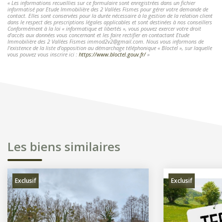
« Les informations recueillies sur ce formulaire sont enregistrées dans un fichier
informatisé par Etude Immobilière des 2 Vallées Fismes pour gérer votre demande de
contact. Elles sont conservées pour la durée nécessaire à la gestion de la relation client
dans le respect des prescriptions légales applicables et sont destinées à nos conseillers
Conformément à la loi « informatique et libertés », vous pouvez exercer votre droit
d'accès aux données vous concernant et les faire rectifier en contactant Etude
Immobilière des 2 Vallées Fismes immod2v2@gmail.com. Nous vous informons de
l'existence de la liste d'opposition au démarchage téléphonique « Bloctel », sur laquelle
vous pouvez vous inscrire ici :
https://www.bloctel.gouv.fr/
»
Les biens similaires
Exclusif
Exclusif