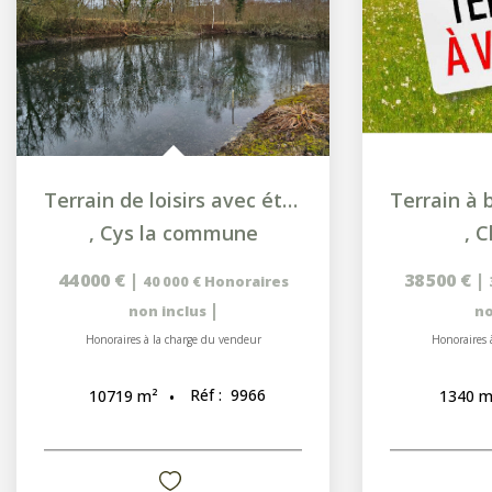
Terrain de loisirs avec étang calme et verdoyant.
,
Cys la commune
,
C
44 000 €
|
38 500 €
|
40 000 €
Honoraires
|
non inclus
no
Honoraires à la charge du vendeur
Honoraires 
Réf :
9966
10719
m²
1340
m