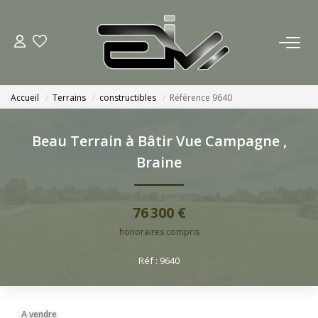
ACCUEIL
Accueil
Terrains
constructibles
Référence 9640
AGENCES
Beau Terrain à Bâtir Vue Campagne
,
Nous Rejoindre
Braine
Nos Actualités
76 300 €
ACHETER
honoraires compris
Réf : 9640
ESTIMATION
CONTACT
A vendre