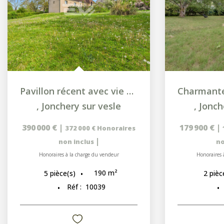
Pavillon récent avec vie de plain-pied, sous-sol complet et...
,
Jonchery sur vesle
,
Jonch
390 000 €
|
179 900 €
|
372 000 €
Honoraires
|
non inclus
no
Honoraires à la charge du vendeur
Honoraires 
190
m²
5
pièce(s)
2
pièc
Réf :
10039