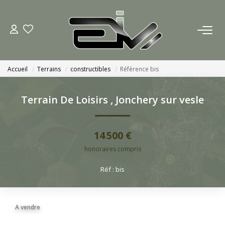
ACCUEIL
Accueil
Terrains
constructibles
Référence bis
AGENCES
Terrain De Loisirs
,
Jonchery sur vesle
Nous Rejoindre
Nos Actualités
14 500 €
honoraires compris
ACHETER
Réf : bis
ESTIMATION
A vendre
CONTACT