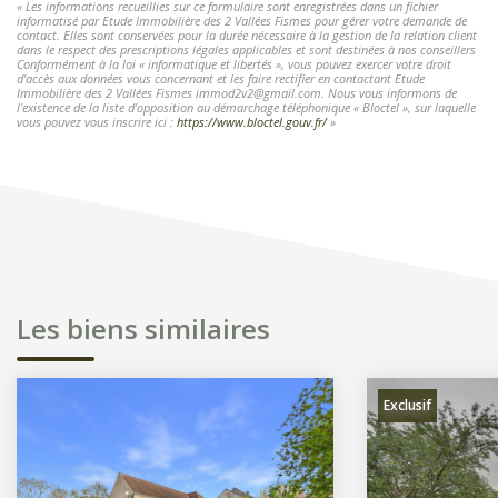
« Les informations recueillies sur ce formulaire sont enregistrées dans un fichier
informatisé par Etude Immobilière des 2 Vallées Fismes pour gérer votre demande de
contact. Elles sont conservées pour la durée nécessaire à la gestion de la relation client
dans le respect des prescriptions légales applicables et sont destinées à nos conseillers
Conformément à la loi « informatique et libertés », vous pouvez exercer votre droit
d'accès aux données vous concernant et les faire rectifier en contactant Etude
Immobilière des 2 Vallées Fismes immod2v2@gmail.com. Nous vous informons de
l'existence de la liste d'opposition au démarchage téléphonique « Bloctel », sur laquelle
vous pouvez vous inscrire ici :
https://www.bloctel.gouv.fr/
»
Les biens similaires
Exclusif