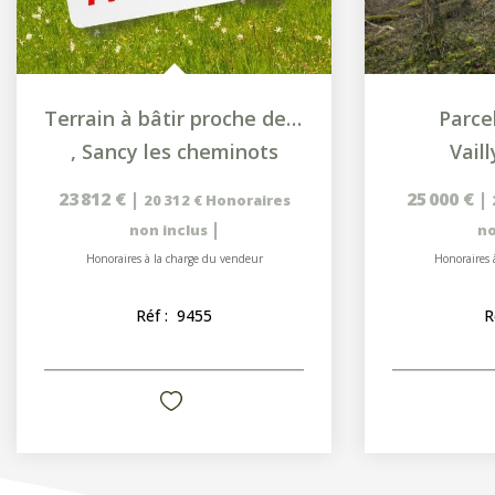
Terrain à bâtir proche de Vailly Sur Aisne.
Parce
,
Sancy les cheminots
Vaill
23 812 €
|
25 000 €
|
20 312 €
Honoraires
|
non inclus
no
Honoraires à la charge du vendeur
Honoraires 
Réf :
9455
R