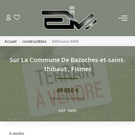
ACCUEIL
Accueil
constructibles
Référence 9499
AGENCES
Sur La Commune De Bazoches-et-saint-
Nous Rejoindre
thibaut
,
Fismes
Nos Actualités
49 050 €
ACHETER
honoraires compris
Réf : 9499
ESTIMATION
CONTACT
A vendre