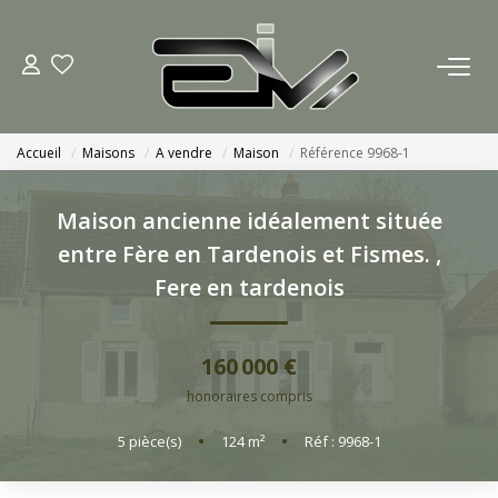
ACCUEIL
Accueil
Maisons
A vendre
Maison
Référence 9968-1
AGENCES
Maison ancienne idéalement située
Nous Rejoindre
entre Fère en Tardenois et Fismes.
,
Nos Actualités
Fere en tardenois
ACHETER
160 000 €
honoraires compris
ESTIMATION
5
pièce(s)
•
124
m²
•
Réf : 9968-1
CONTACT