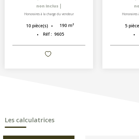
|
non inclus
no
Honoraires à la charge du vendeur
Honoraires 
190
m²
10
pièce(s)
5
pièce
Réf :
9605
Les calculatrices