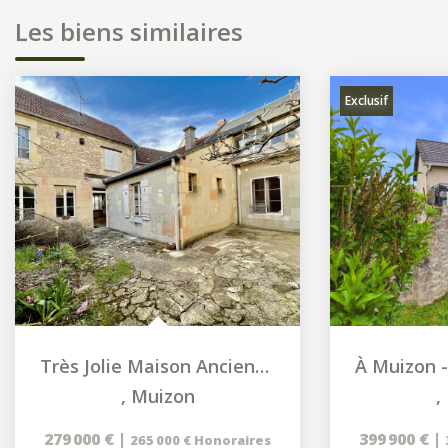
Les biens similaires
Exclusif
Très Jolie Maison Ancienne Avec Appartement
,
Muizon
,
279 000 €
|
399 900 €
|
265 000 €
Honoraires