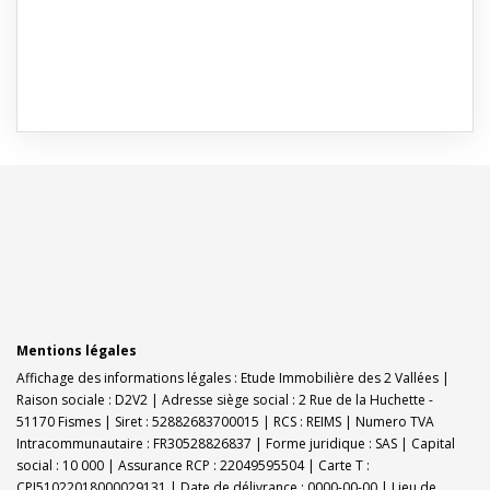
Mentions légales
Affichage des informations légales : Etude Immobilière des 2 Vallées |
Raison sociale : D2V2 | Adresse siège social : 2 Rue de la Huchette -
51170 Fismes | Siret : 52882683700015 | RCS : REIMS | Numero TVA
Intracommunautaire : FR30528826837 | Forme juridique : SAS | Capital
social : 10 000 | Assurance RCP : 22049595504 |
Carte T :
CPI51022018000029131 | Date de délivrance : 0000-00-00 | Lieu de