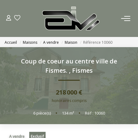
ACCUEIL
Accueil
Maisons
A vendre
Maison
Référence 10060
AGENCES
Coup de coeur au centre ville de
Nous Rejoindre
Fismes.
,
Fismes
Nos Actualités
218 000 €
ACHETER
honoraires compris
6
pièce(s)
•
134
m²
•
Réf : 10060
ESTIMATION
CONTACT
A vendre
Exclusif