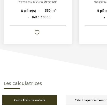
Honoraires à la charge du vendeur
Honoraires 
330
m²
8
pièce(s)
5
pièc
Réf :
10065
Les calculatrices
Calcul Frais de notaire
Calcul capacité d'emp