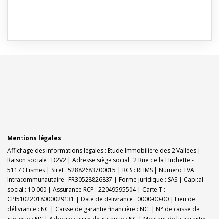
Mentions légales
Affichage des informations légales : Etude Immobilière des 2 Vallées |
Raison sociale : D2V2 | Adresse siège social : 2 Rue de la Huchette -
51170 Fismes | Siret : 52882683700015 | RCS : REIMS | Numero TVA
Intracommunautaire : FR30528826837 | Forme juridique : SAS | Capital
social : 10 000 | Assurance RCP : 22049595504 |
Carte T :
CPI51022018000029131 | Date de délivrance : 0000-00-00 | Lieu de
délivrance : NC | Caisse de garantie financière : NC. | N° de caisse de
garantie : NC | Adresse caisse de garantie : NC | Montant de la garantie