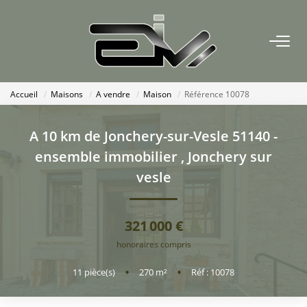
ACCUEIL
Accueil
Maisons
A vendre
Maison
Référence 10078
AGENCES
A 10 km de Jonchery-sur-Vesle 51140 -
Nous Rejoindre
ensemble immobilier
,
Jonchery sur
Nos Actualités
vesle
ACHETER
321 000 €
honoraires compris
ESTIMATION
11
pièce(s)
•
270
m²
•
Réf : 10078
CONTACT