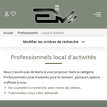
ACCUEIL
Accueil
Professionnels
Local d'activités
AGENCES
Modifier les critères de recherche
Localisation
Type de bien
Nous Rejoindre
Localisation
Sélectionnez...
Professionnels local d'activités
Nos Actualités
Surface min
Budget max
Nous n'avons pas de biens à vous proposer dans la catégorie
Créer une alerte
Plus de critères
ACHETER
Professionnels Local d'activités pour le moment , plusieurs options
s'offrent à vous :
Re-soumettre la recherche avec moins de critères.
ESTIMATION
Transmettez-nous votre demande
CONTACT