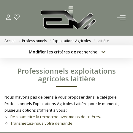
ACCUEIL
Accueil
Professionnels
Exploitations Agricoles
Laitière
AGENCES
Modifier les critères de recherche
Localisation
Type de bien
Nous Rejoindre
Localisation
Sélectionnez...
Professionnels exploitations
Nos Actualités
Surface min
Budget max
agricoles laitière
Créer une alerte
Plus de critères
ACHETER
Nous n'avons pas de biens à vous proposer dans la catégorie
Professionnels Exploitations Agricoles Laitière pour le moment ,
ESTIMATION
plusieurs options s'offrent à vous :
Re-soumettre la recherche avec moins de critères.
Transmettez-nous votre demande
CONTACT