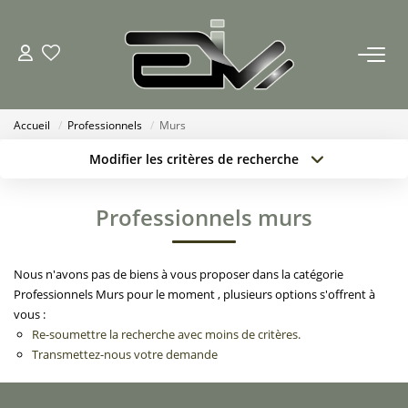
ACCUEIL
Accueil
Professionnels
Murs
AGENCES
Modifier les critères de recherche
Nous Rejoindre
Localisation
Type de bien
Surface min
Budget max
Professionnels murs
Nos Actualités
Créer une alerte
Plus de critères
Nous n'avons pas de biens à vous proposer dans la catégorie
ACHETER
Professionnels Murs pour le moment , plusieurs options s'offrent à
vous :
ESTIMATION
Re-soumettre la recherche avec moins de critères.
Transmettez-nous votre demande
CONTACT