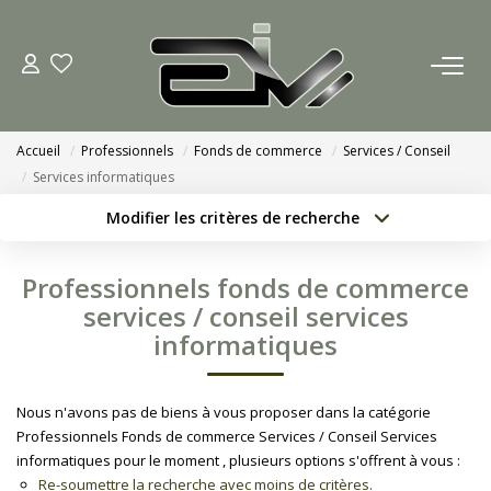
ACCUEIL
Accueil
Professionnels
Fonds de commerce
Services / Conseil
AGENCES
Services informatiques
Modifier les critères de recherche
Nous Rejoindre
Localisation
Type de bien
Localisation
Sélectionnez...
Nos Actualités
Professionnels fonds de commerce
Surface min
Budget max
services / conseil services
informatiques
ACHETER
Créer une alerte
Plus de critères
ESTIMATION
Nous n'avons pas de biens à vous proposer dans la catégorie
Professionnels Fonds de commerce Services / Conseil Services
informatiques pour le moment , plusieurs options s'offrent à vous :
CONTACT
Re-soumettre la recherche avec moins de critères.