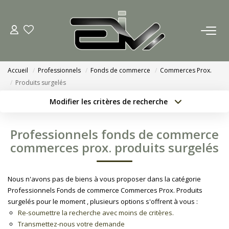
ACCUEIL
Accueil
Professionnels
Fonds de commerce
Commerces Prox.
AGENCES
Produits surgelés
Modifier les critères de recherche
Nous Rejoindre
Localisation
Type de bien
Localisation
Sélectionnez...
Nos Actualités
Professionnels fonds de commerce
Surface min
Budget max
commerces prox. produits surgelés
ACHETER
Créer une alerte
Plus de critères
Nous n'avons pas de biens à vous proposer dans la catégorie
ESTIMATION
Professionnels Fonds de commerce Commerces Prox. Produits
surgelés pour le moment , plusieurs options s'offrent à vous :
Re-soumettre la recherche avec moins de critères.
CONTACT
Transmettez-nous votre demande