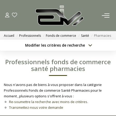
ACCUEIL
Accueil
Professionnels
Fonds de commerce
Santé
Pharmacies
AGENCES
Modifier les critères de recherche
Localisation
Type de bien
Nous Rejoindre
Localisation
Sélectionnez...
Professionnels fonds de commerce
Nos Actualités
Surface min
Budget max
santé pharmacies
Créer une alerte
Plus de critères
ACHETER
Nous n'avons pas de biens à vous proposer dans la catégorie
Professionnels Fonds de commerce Santé Pharmacies pour le
ESTIMATION
moment , plusieurs options s'offrent à vous :
Re-soumettre la recherche avec moins de critères.
Transmettez-nous votre demande
CONTACT