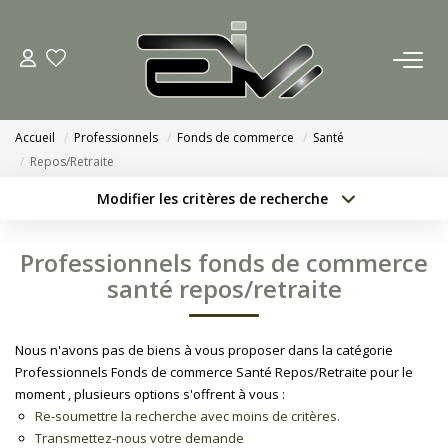
ACCUEIL
Accueil
Professionnels
Fonds de commerce
Santé
AGENCES
Repos/Retraite
Modifier les critères de recherche
Nous Rejoindre
Localisation
Type de bien
Localisation
Sélectionnez...
Nos Actualités
Professionnels fonds de commerce
Surface min
Budget max
santé repos/retraite
ACHETER
Créer une alerte
Plus de critères
Nous n'avons pas de biens à vous proposer dans la catégorie
ESTIMATION
Professionnels Fonds de commerce Santé Repos/Retraite pour le
moment , plusieurs options s'offrent à vous :
Re-soumettre la recherche avec moins de critères.
CONTACT
Transmettez-nous votre demande