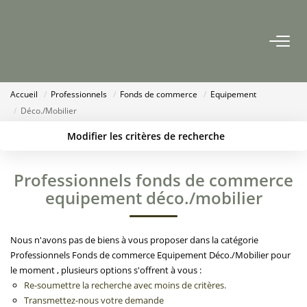
ACCUEIL
Accueil
Professionnels
Fonds de commerce
Equipement
AGENCES
Déco./Mobilier
Modifier les critères de recherche
Nous Rejoindre
Localisation
Type de bien
Nos Actualités
Surface min
Budget max
Professionnels fonds de commerce
equipement déco./mobilier
Créer une alerte
Plus de critères
ACHETER
Nous n'avons pas de biens à vous proposer dans la catégorie
ESTIMATION
Professionnels Fonds de commerce Equipement Déco./Mobilier pour
le moment , plusieurs options s'offrent à vous :
Re-soumettre la recherche avec moins de critères.
CONTACT
Transmettez-nous votre demande