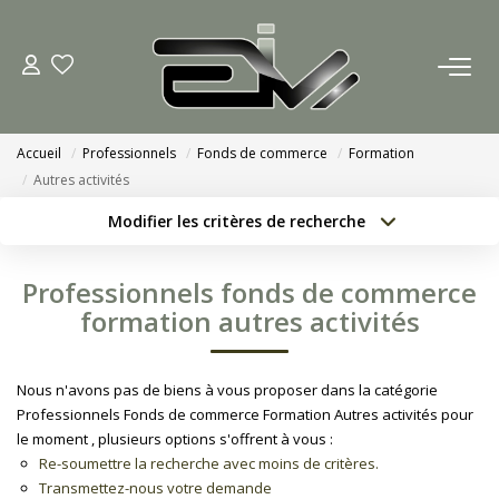
ACCUEIL
Accueil
Professionnels
Fonds de commerce
Formation
AGENCES
Autres activités
Modifier les critères de recherche
Nous Rejoindre
Localisation
Type de bien
Localisation
Sélectionnez...
Nos Actualités
Professionnels fonds de commerce
Surface min
Budget max
formation autres activités
ACHETER
Créer une alerte
Plus de critères
Nous n'avons pas de biens à vous proposer dans la catégorie
ESTIMATION
Professionnels Fonds de commerce Formation Autres activités pour
le moment , plusieurs options s'offrent à vous :
Re-soumettre la recherche avec moins de critères.
CONTACT
Transmettez-nous votre demande