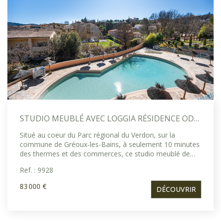
STUDIO MEUBLÉ AVEC LOGGIA RÉSIDENCE ODALYS À GRÉOUX-LES-BAINS
Situé au coeur du Parc régional du Verdon, sur la
commune de Gréoux-les-Bains, à seulement 10 minutes
des thermes et des commerces, ce studio meublé de
22,73 m² représente une belle opportunité
Ref. : 9928
d'investissement locatif ou de résidence secondaire. Au
sein de la résidence très recherchée Résidence Odalys
83 000 €
DÉCOUVRIR
La Licorne de Haute Provence, dans le bâtiment « Le
Village », l'appartement est situé au 2? et dernier étage,
offrant un environnement calme et agréable. Il se
compose : d'une grande pièce de vie lumineuse, d'un