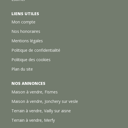
un usage standard : entre 370 € et 570 € sur les années
2021, 2022 et 2023 (abonnements compris). Les
informations sur les risques auxquels ce bien est exposé
LIENS UTILES
sont disponibles sur le site Géorisques :
Mon compte
www.georisques.gouv.fr
Nos honoraires
Mentions légales
Politique de confidentialité
Politique des cookies
Plan du site
NOS ANNONCES
Maison à vendre, Fismes
Maison à vendre, Jonchery sur vesle
Terrain à vendre, Vailly sur aisne
Terrain à vendre, Merfy