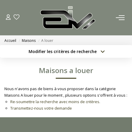
ACCUEIL
Accueil
Maisons
A louer
AGENCES
Modifier les critères de recherche
Localisation
Type de bien
Nous Rejoindre
Localisation
Sélectionnez...
Maisons a louer
Nos Actualités
Surface min
Budget max
Nous n'avons pas de biens à vous proposer dans la catégorie
Créer une alerte
Plus de critères
ACHETER
Maisons A louer pour le moment , plusieurs options s'offrent à vous :
Re-soumettre la recherche avec moins de critères.
Transmettez-nous votre demande
ESTIMATION
CONTACT