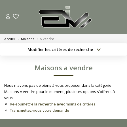
ACCUEIL
Accueil
Maisons
A vendre
AGENCES
Modifier les critères de recherche
Localisation
Type de bien
Nous Rejoindre
Localisation
Sélectionnez...
Maisons a vendre
Nos Actualités
Surface min
Budget max
Nous n'avons pas de biens à vous proposer dans la catégorie
Créer une alerte
Plus de critères
ACHETER
Maisons A vendre pour le moment , plusieurs options s'offrent à
vous :
Re-soumettre la recherche avec moins de critères.
ESTIMATION
Transmettez-nous votre demande
CONTACT