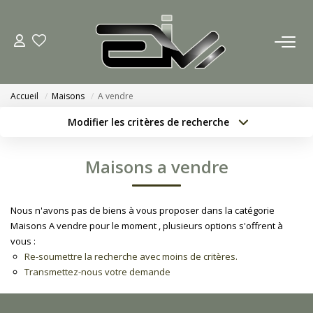
ACCUEIL
Accueil
Maisons
A vendre
AGENCES
Modifier les critères de recherche
Localisation
Type de bien
Nous Rejoindre
Localisation
Sélectionnez...
Maisons a vendre
Nos Actualités
Surface min
Budget max
Nous n'avons pas de biens à vous proposer dans la catégorie
Créer une alerte
Plus de critères
ACHETER
Maisons A vendre pour le moment , plusieurs options s'offrent à
vous :
Re-soumettre la recherche avec moins de critères.
ESTIMATION
Transmettez-nous votre demande
CONTACT