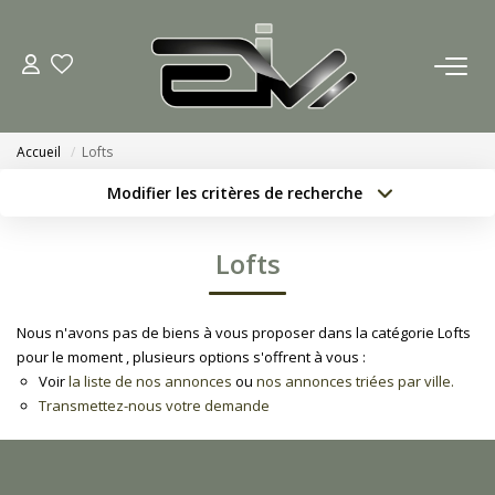
ACCUEIL
Accueil
Lofts
AGENCES
Modifier les critères de recherche
Localisation
Type de bien
Nous Rejoindre
Localisation
Sélectionnez...
Lofts
Nos Actualités
Surface min
Budget max
Nous n'avons pas de biens à vous proposer dans la catégorie Lofts
Créer une alerte
Plus de critères
ACHETER
pour le moment , plusieurs options s'offrent à vous :
Voir
la liste de nos annonces
ou
nos annonces triées par ville.
Transmettez-nous votre demande
ESTIMATION
CONTACT