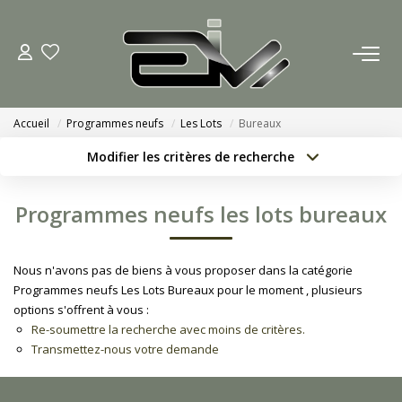
ACCUEIL
Accueil
Programmes neufs
Les Lots
Bureaux
AGENCES
Modifier les critères de recherche
Localisation
Type de bien
Nous Rejoindre
Localisation
Sélectionnez...
Programmes neufs les lots bureaux
Nos Actualités
Surface min
Budget max
Nous n'avons pas de biens à vous proposer dans la catégorie
Créer une alerte
Plus de critères
ACHETER
Programmes neufs Les Lots Bureaux pour le moment , plusieurs
options s'offrent à vous :
Re-soumettre la recherche avec moins de critères.
ESTIMATION
Transmettez-nous votre demande
CONTACT