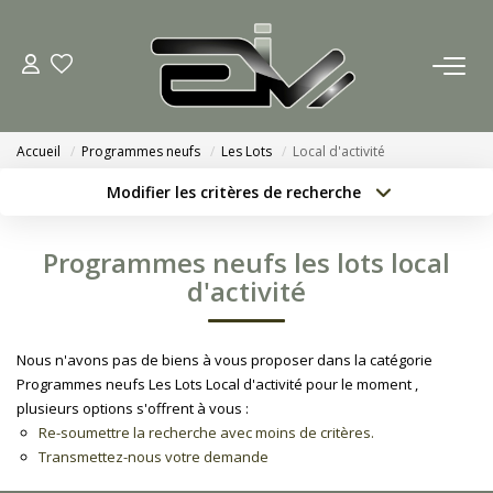
ACCUEIL
Accueil
Programmes neufs
Les Lots
Local d'activité
AGENCES
Modifier les critères de recherche
Localisation
Type de bien
Nous Rejoindre
Localisation
Sélectionnez...
Programmes neufs les lots local
Nos Actualités
Surface min
Budget max
d'activité
Créer une alerte
Plus de critères
ACHETER
Nous n'avons pas de biens à vous proposer dans la catégorie
Programmes neufs Les Lots Local d'activité pour le moment ,
ESTIMATION
plusieurs options s'offrent à vous :
Re-soumettre la recherche avec moins de critères.
Transmettez-nous votre demande
CONTACT