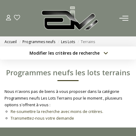
ACCUEIL
Accueil
Programmes neufs
Les Lots
Terrains
AGENCES
Modifier les critères de recherche
Localisation
Type de bien
Nous Rejoindre
Localisation
Sélectionnez...
Programmes neufs les lots terrains
Nos Actualités
Surface min
Budget max
Nous n'avons pas de biens à vous proposer dans la catégorie
Créer une alerte
Plus de critères
ACHETER
Programmes neufs Les Lots Terrains pour le moment , plusieurs
options s'offrent à vous :
Re-soumettre la recherche avec moins de critères.
ESTIMATION
Transmettez-nous votre demande
CONTACT