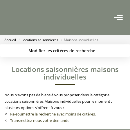
ACCUEIL
Accueil
Locations saisonnières
Maisons individuelles
AGENCES
Modifier les critères de recherche
Nous Rejoindre
Localisation
Type de bien
Surface min
Budget max
Locations saisonnières maisons
Nos Actualités
individuelles
Créer une alerte
Plus de critères
ACHETER
Nous n'avons pas de biens à vous proposer dans la catégorie
Locations saisonnières Maisons individuelles pour le moment ,
ESTIMATION
plusieurs options s'offrent à vous :
Re-soumettre la recherche avec moins de critères.
Transmettez-nous votre demande
CONTACT