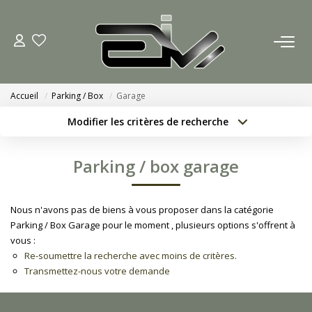
ACCUEIL
Accueil
Parking / Box
Garage
AGENCES
Modifier les critères de recherche
Localisation
Type de bien
Nous Rejoindre
Localisation
Sélectionnez...
Parking / box garage
Nos Actualités
Surface min
Budget max
Nous n'avons pas de biens à vous proposer dans la catégorie
Créer une alerte
Plus de critères
ACHETER
Parking / Box Garage pour le moment , plusieurs options s'offrent à
vous :
Re-soumettre la recherche avec moins de critères.
ESTIMATION
Transmettez-nous votre demande
CONTACT