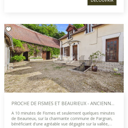
DÉCOUVRIR
jardin exposé plein sud, idéal pour profiter pleinement
des beaux jours. Une cuisine indépendante, aménagée
et équipée, vient compléter cet espace de vie, ainsi
qu'une buanderie, des toilettes séparées et une salle
d'eau au rez-de-chaussée. À l'étage, un premier espace
nuit se compose d'une vaste chambre avec dressing
attenant, offrant la possibilité d'être divisée en deux
chambres selon vos besoins. Vous y trouverez
également une salle de bains avec toilettes, ainsi que
deux autres chambres, dont une disposant de son
propre dressing. Le dernier niveau propose trois belles
chambres supplémentaires ainsi qu'un bureau, idéal pour
le télétravail ou un espace dédié aux loisirs. La maison
bénéficie de prestations techniques de qualité :
menuiseries PVC double vitrage avec volets roulants
motorisés (installées entre 1999 et 2020), ravalement de
façade réalisé en 2020 et toiture en tuiles mécaniques
en bon état, attestant d'un entretien régulier. Le
chauffage est assuré par un poêle à pellets récent (2017)
PROCHE DE FISMES ET BEAURIEUX - ANCIENNE FERMETTE EN PIERRE AVEC DÉPENDANCES ET ESPACES TROGLODYTIQUES ? VUE VALLÉE
au rez-de-chaussée, complété par des convecteurs
électriques aux étages. À l'extérieur, deux garages
A 10 minutes de Fismes et seulement quelques minutes
spacieux permettent un stationnement aisé et sécurisé.
de Beaurieux, sur la charmante commune de Pargnan,
Un portail en aluminium motorisé, installé en 2020, vient
bénéficiant d'une agréable vue dégagée sur la vallée,
parfaire le confort d'accès à la propriété. Une maison