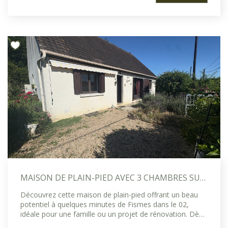
l'installation d'une cuisine. Le rez-de-chaussée propose
honoraires d'agence inclus à la charge du vendeur. Les
également une salle d'eau, des toilettes indépendantes
informations sur les risques auxquels ce bien est exposé
ainsi qu'une pièce polyvalente pouvant accueillir une
sont disponibles sur le site géorgiques:
chambre, un bureau ou un salon plus intimiste selon vos
w.w.w.géorisques.gouv.fr et un exemplaire vous sera
envies. À l'étage, un vaste palier constitue un espace
fourni lors de l'organisation d'une visite. Renseignement
idéal pour un coin lecture ou de télétravail et dessert
auprès de l'Étude Immobilière des 2 Vallées Agence de
deux chambres, dont une très spacieuse laissant libre
Fismes 03 36 61 97 45 Référence agence 10019 mandat
cours à de nombreux projets d'aménagement. Un
en exclusivité
garage attenant complète ce bien. La toiture en petite
tuile plate est en bon état et les équipements existants
assurent un confort appréciable. Une maison pleine de
charme, à personnaliser selon votre style de vie. Le prix
est exprimé honoraires d'agence inclus à la charge du
vendeur. Renseignement auprès de l'étude immobilière
des 2 vallées Agence de Fismes 03 26 61 97 45
Référence agence : 10053
MAISON DE PLAIN-PIED AVEC 3 CHAMBRES SUR UN TERRAIN ARBORÉ DE PLUS DE 750 M²
Découvrez cette maison de plain-pied offrant un beau
potentiel à quelques minutes de Fismes dans le 02,
idéale pour une famille ou un projet de rénovation. Dès
l'entrée, un couloir dessert un salon-séjour lumineux,