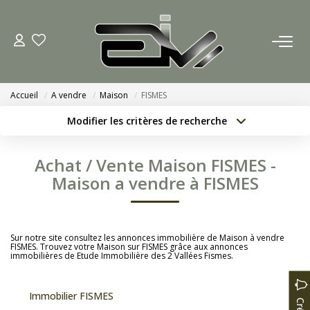
ACCUEIL
Accueil
A vendre
Maison
FISMES
AGENCES
Modifier les critères de recherche
Localisation
Type de bien
Nous Rejoindre
Localisation
Sélectionnez...
Achat / Vente Maison FISMES -
Nos Actualités
Surface min
Budget max
Maison a vendre à FISMES
Créer une alerte
Plus de critères
ACHETER
Sur notre site consultez les annonces immobilière de Maison à vendre
FISMES. Trouvez votre Maison sur FISMES grâce aux annonces
immobilières de Etude Immobilière des 2 Vallées Fismes.
ESTIMATION
Immobilier FISMES
CONTACT