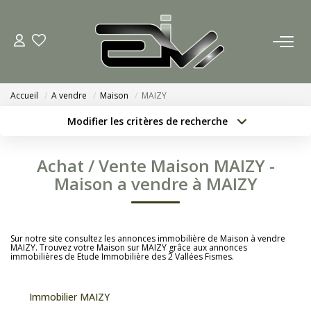
ACCUEIL
Accueil
A vendre
Maison
MAIZY
AGENCES
Modifier les critères de recherche
Localisation
Type de bien
Nous Rejoindre
Localisation
Sélectionnez...
Achat / Vente Maison MAIZY -
Nos Actualités
Surface min
Budget max
Maison a vendre à MAIZY
Créer une alerte
Plus de critères
ACHETER
Sur notre site consultez les annonces immobilière de Maison à vendre
MAIZY. Trouvez votre Maison sur MAIZY grâce aux annonces
immobilières de Etude Immobilière des 2 Vallées Fismes.
ESTIMATION
Immobilier MAIZY
CONTACT