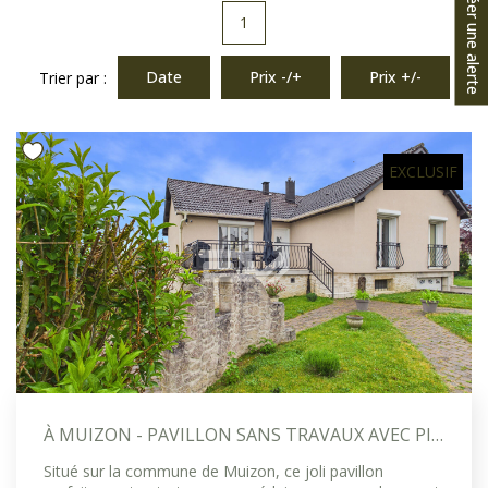
Créer une alerte
1
Date
Prix -/+
Prix +/-
Trier par :
EXCLUSIF
À MUIZON - PAVILLON SANS TRAVAUX AVEC PISCINE INTÉRIEURE ET SOUS-SOL COMPLET
Situé sur la commune de Muizon, ce joli pavillon