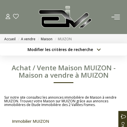
ACCUEIL
Accueil
A vendre
Maison
MUIZON
AGENCES
Modifier les critères de recherche
Localisation
Type de bien
Nous Rejoindre
Localisation
Sélectionnez...
Achat / Vente Maison MUIZON -
Nos Actualités
Surface min
Budget max
Maison a vendre à MUIZON
Créer une alerte
Plus de critères
ACHETER
Sur notre site consultez les annonces immobilière de Maison à vendre
MUIZON. Trouvez votre Maison sur MUIZON grâce aux annonces
immobilières de Etude Immobilière des 2 Vallées Fismes.
ESTIMATION
Immobilier MUIZON
CONTACT