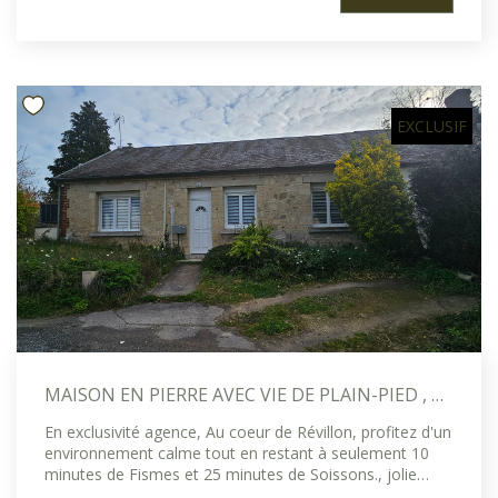
w.w.w.géorisques.gouv.fr et un exemplaire vous sera
lumineux salon-séjour traversant avec cheminée, une
fourni lors de l'organisation d'une visite. Le prix est
cuisine indépendante ouvrant sur le jardin, une grande
exprimé honoraires d'agence inclus à la charge du
chambre, une salle d'eau et des WC séparés. À l'étage,
vendeur Renseignement auprès de l'Étude Immobilière
vous trouverez trois chambres, dont deux avec point
des 2 Vallées Agence de Fismes 03 26 61 97 45
d'eau, un bureau sous pente, un grenier ainsi qu'une
Référence agence : 10058
salle d'eau avec WC. Le sous-sol total accueille
EXCLUSIF
chaufferie, atelier et cave à vin. Un garage indépendant
complète l'ensemble. Habitable immédiatement, cette
maison nécessitera quelques travaux de modernisation
(électricité, menuiseries, isolation) pour révéler tout son
potentiel. Un bien rare alliant cachet, volumes et
emplacement privilégié, idéal pour les amateurs de
belles demeures anciennes. Les informations sur les
risques auxquels ce bien est exposé sont disponibles sur
le site géorgiques: w.w.w.géorisques.gouv.fr et un
exemplaire vous sera fourni lors de l'organisation d'une
visite. Le prix est exprimé honoraires d'agence inclus à la
charge du vendeur. Renseignement auprès de l'Étude
MAISON EN PIERRE AVEC VIE DE PLAIN-PIED , PROCHE DE FISMES.
Immobilière des 2 Vallées Agence de Fismes 03 26 61 97
45 Référence agence 10060
En exclusivité agence, Au coeur de Révillon, profitez d'un
environnement calme tout en restant à seulement 10
minutes de Fismes et 25 minutes de Soissons., jolie
maison en pierre avec chambre de plain-pied, d'une