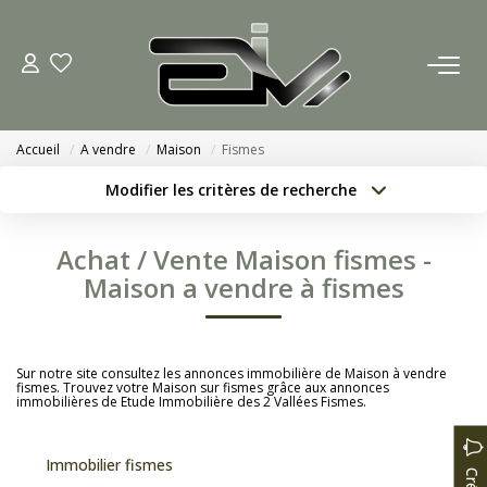
ACCUEIL
Accueil
A vendre
Maison
Fismes
AGENCES
Modifier les critères de recherche
Localisation
Type de bien
Nous Rejoindre
Localisation
Sélectionnez...
Achat / Vente Maison fismes -
Nos Actualités
Surface min
Budget max
Maison a vendre à fismes
Créer une alerte
Plus de critères
ACHETER
Sur notre site consultez les annonces immobilière de Maison à vendre
fismes. Trouvez votre Maison sur fismes grâce aux annonces
immobilières de Etude Immobilière des 2 Vallées Fismes.
ESTIMATION
Immobilier fismes
CONTACT